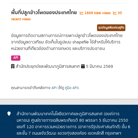
พื้นที่ปลูกข้าวโพดของประเทศไทย
1669 total views
35
recent views
ชุดข้อมูลพืชเศรษฐกิจ
ข้อมูลการติดตามสถานการณ์การเพาะปลูกข้าวโพดของประเทศไทย
จากข้อมูลดาวเทียม จัดเก็บในรูปแบบ shapefile ใช้สำหรับให้บริการ
หน่วยงานที่เกี่ยวข้องด้านการเกษตร และบริการประชาชน
API
สำนักประยุกต์และพัฒนาภูมิสารสนเทศ
5 มีนาคม 2569
คุณสามารถเข้าถึงคลังทาง
API
(ให้ดู
คู่มือ API
).
สำนักงานพัฒนาเทคโนโลยีอวกาศและภูมิสารสนเทศ (องค์การ
มหาชน) ศูนย์ราชการเฉลิมพระเกียรติ 80 พรรษา 5 ธันวาคม 2550
เลขที่ 120 อาคารรวมหน่วยราชการ (อาคารรัฐประศาสนภักดี) ชั้น 6
และชั้น 7 ถนนแจ้งวัฒนะ แขวงทุ่งสองห้อง เขตหลักสี่ กรุงเทพฯ