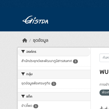
Skip to main content
ชุดข้อมูล
องค์กร
สำนักประยุกต์และพัฒนาภูมิสารสนเทศ
1
พบ 
กลุ่ม
ชุดข้อมูลพืชเศรษฐกิจ
1
การเข้า
พืชเ
แท็ค
ข้าวโพด
1