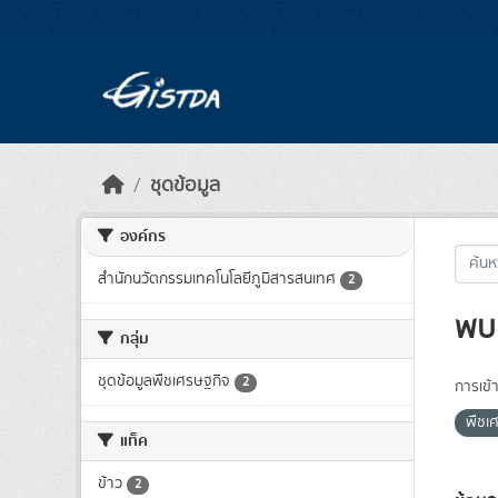
Skip to main content
ชุดข้อมูล
องค์กร
สำนักนวัตกรรมเทคโนโลยีภูมิสารสนเทศ
2
พบ 
กลุ่ม
ชุดข้อมูลพืชเศรษฐกิจ
2
การเข้า
พืชเ
แท็ค
ข้าว
2