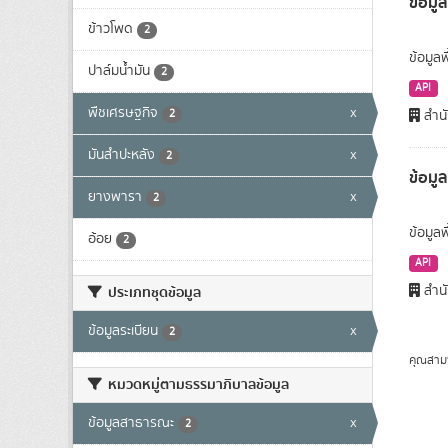
ข้อมูล
ข้าวโพด
2
ข้อมูลพ
ปาล์มน้ำมัน
2
API
พืชเศรษฐกิจ
x
2
สำนั
มันสำปะหลัง
x
2
ข้อมู
ยางพารา
x
2
ข้อมูล
อ้อย
2
API
สำนั
ประเภทชุดข้อมูล
ข้อมูลระเบียน
x
2
คุณสาม
หมวดหมู่ตามธรรมาภิบาลข้อมูล
ข้อมูลสาธารณะ
x
2