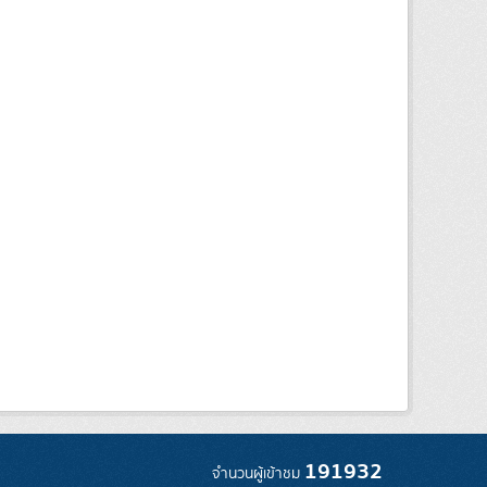
191932
จำนวนผู้เข้าชม