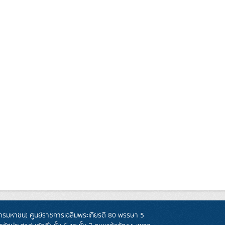
รมหาชน) ศูนย์ราชการเฉลิมพระเกียรติ 80 พรรษา 5