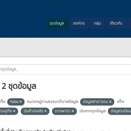
ชุดข้อมูล
องค์กร
กลุ่ม
เกี่ยวกับ
2 ชุดข้อมูล
ถึง:
false
หมวดหมู่ตามธรรมาภิบาลข้อมูล:
ข้อมูลสาธารณะ
แท็ค:
ศรษฐกิจ
มันสำปะหลัง
ยางพารา
ประเภทชุดข้อมูล:
ข้อมูลระเบีย