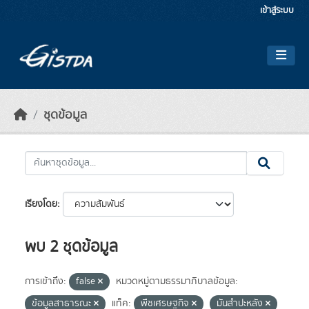
Skip to main content
เข้าสู่ระบบ
ชุดข้อมูล
เรียงโดย
พบ 2 ชุดข้อมูล
การเข้าถึง:
false
หมวดหมู่ตามธรรมาภิบาลข้อมูล:
ข้อมูลสาธารณะ
แท็ค:
พืชเศรษฐกิจ
มันสำปะหลัง