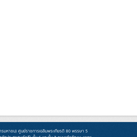
รมหาชน) ศูนย์ราชการเฉลิมพระเกียรติ 80 พรรษา 5