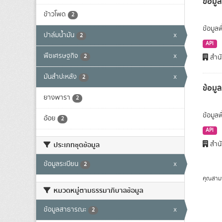
ข้อมูล
ข้าวโพด
2
ข้อมูลพ
ปาล์มน้ำมัน
x
2
API
พืชเศรษฐกิจ
x
2
สำนั
มันสำปะหลัง
x
2
ข้อมู
ยางพารา
2
ข้อมูล
อ้อย
2
API
สำนั
ประเภทชุดข้อมูล
ข้อมูลระเบียน
x
2
คุณสาม
หมวดหมู่ตามธรรมาภิบาลข้อมูล
ข้อมูลสาธารณะ
x
2