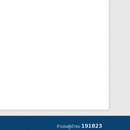
191823
จำนวนผู้เข้าชม