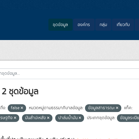
ชุดข้อมูล
องค์กร
กลุ่ม
เกี่ยวกับ
2 ชุดข้อมูล
ถึง:
false
หมวดหมู่ตามธรรมาภิบาลข้อมูล:
ข้อมูลสาธารณะ
แท็ค:
ศรษฐกิจ
มันสำปะหลัง
ปาล์มน้ำมัน
ประเภทชุดข้อมูล:
ข้อมูลระเบ