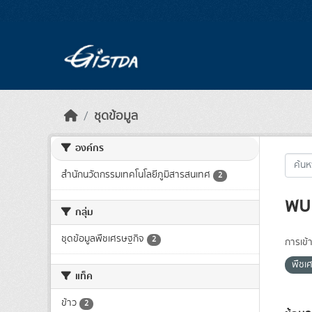
Skip to main content
ชุดข้อมูล
องค์กร
สำนักนวัตกรรมเทคโนโลยีภูมิสารสนเทศ
2
พบ 
กลุ่ม
ชุดข้อมูลพืชเศรษฐกิจ
2
การเข้า
พืชเ
แท็ค
ข้าว
2