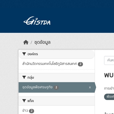
Skip to main content
ชุดข้อมูล
องค์กร
สำนักนวัตกรรมเทคโนโลยีภูมิสารสนเทศ
2
พบ 
กลุ่ม
ชุดข้อมูลพืชเศรษฐกิจ
x
2
การเข้า
พืชเ
แท็ค
ข้าว
2