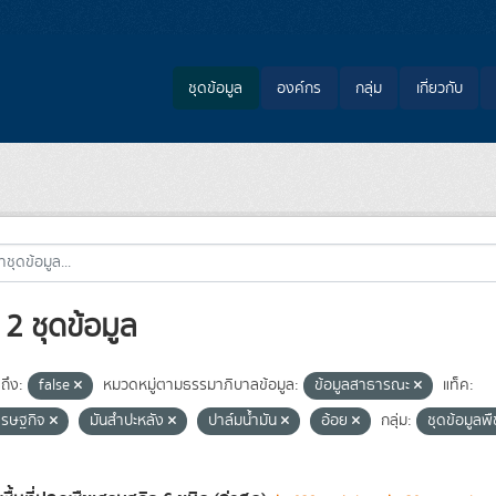
ชุดข้อมูล
องค์กร
กลุ่ม
เกี่ยวกับ
2 ชุดข้อมูล
ถึง:
false
หมวดหมู่ตามธรรมาภิบาลข้อมูล:
ข้อมูลสาธารณะ
แท็ค:
ศรษฐกิจ
มันสำปะหลัง
ปาล์มน้ำมัน
อ้อย
กลุ่ม:
ชุดข้อมูลพ