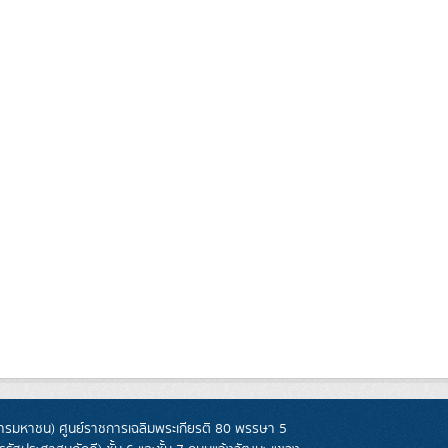
รมหาชน) ศูนย์ราชการเฉลิมพระเกียรติ 80 พรรษา 5