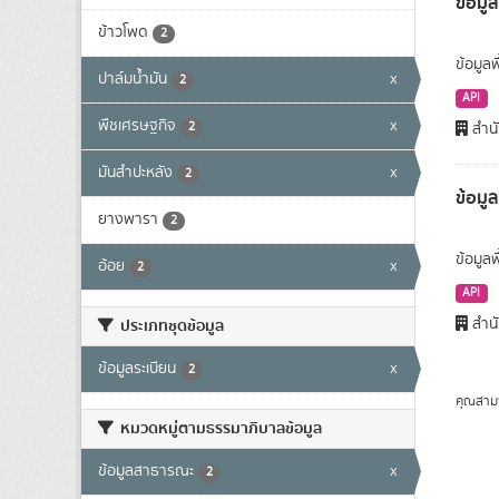
ข้อมูล
ข้าวโพด
2
ข้อมูลพ
ปาล์มน้ำมัน
x
2
API
พืชเศรษฐกิจ
x
2
สำนั
มันสำปะหลัง
x
2
ข้อมู
ยางพารา
2
ข้อมูล
อ้อย
x
2
API
สำนั
ประเภทชุดข้อมูล
ข้อมูลระเบียน
x
2
คุณสาม
หมวดหมู่ตามธรรมาภิบาลข้อมูล
ข้อมูลสาธารณะ
x
2