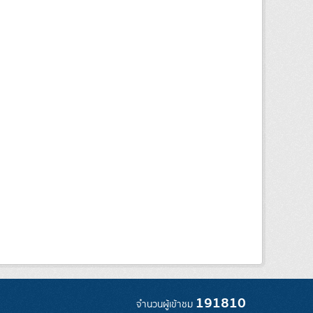
191810
จำนวนผู้เข้าชม