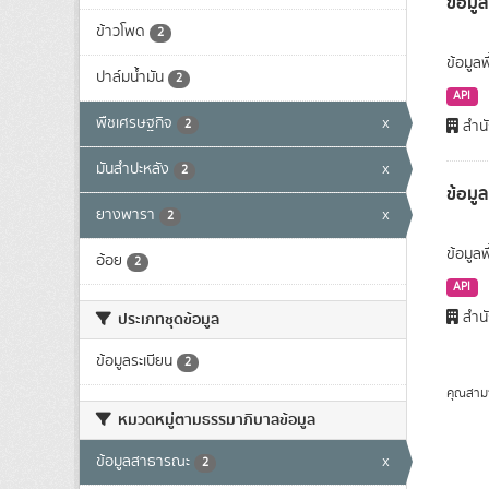
ข้อมูล
ข้าวโพด
2
ข้อมูลพ
ปาล์มน้ำมัน
2
API
พืชเศรษฐกิจ
x
2
สำนั
มันสำปะหลัง
x
2
ข้อมู
ยางพารา
x
2
ข้อมูล
อ้อย
2
API
สำนั
ประเภทชุดข้อมูล
ข้อมูลระเบียน
2
คุณสาม
หมวดหมู่ตามธรรมาภิบาลข้อมูล
ข้อมูลสาธารณะ
x
2