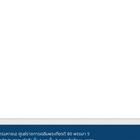
รมหาชน) ศูนย์ราชการเฉลิมพระเกียรติ 80 พรรษา 5