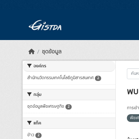
Skip to main content
ชุดข้อมูล
องค์กร
สำนักนวัตกรรมเทคโนโลยีภูมิสารสนเทศ
2
พบ 
กลุ่ม
ชุดข้อมูลพืชเศรษฐกิจ
2
การเข้า
พืชเ
แท็ค
ข้าว
2