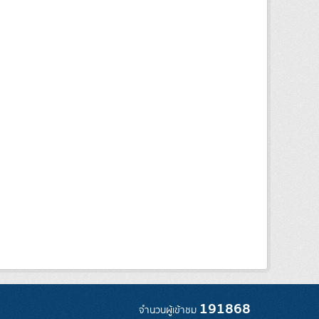
191868
จำนวนผู้เข้าชม