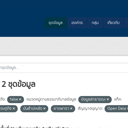
ชุดข้อมูล
องค์กร
กลุ่ม
เกี่ยวกับ
2 ชุดข้อมูล
ถึง:
false
หมวดหมู่ตามธรรมาภิบาลข้อมูล:
ข้อมูลสาธารณะ
แท็ค:
ศรษฐกิจ
มันสำปะหลัง
ยางพารา
สัญญาอนุญาต:
Open Data