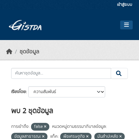
Skip to main content
เข้าสู่ระบบ
ชุดข้อมูล
เรียงโดย
พบ 2 ชุดข้อมูล
การเข้าถึง:
false
หมวดหมู่ตามธรรมาภิบาลข้อมูล:
ข้อมูลสาธารณะ
แท็ค:
พืชเศรษฐกิจ
มันสำปะหลัง