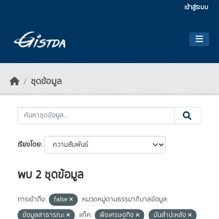
Skip to main content
เข้าสู่ระบบ
ชุดข้อมูล
เรียงโดย
พบ 2 ชุดข้อมูล
การเข้าถึง:
false
หมวดหมู่ตามธรรมาภิบาลข้อมูล:
ข้อมูลสาธารณะ
แท็ค:
พืชเศรษฐกิจ
มันสำปะหลัง