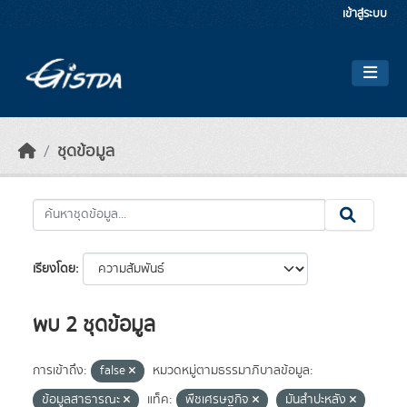
Skip to main content
เข้าสู่ระบบ
ชุดข้อมูล
เรียงโดย
พบ 2 ชุดข้อมูล
การเข้าถึง:
false
หมวดหมู่ตามธรรมาภิบาลข้อมูล:
ข้อมูลสาธารณะ
แท็ค:
พืชเศรษฐกิจ
มันสำปะหลัง