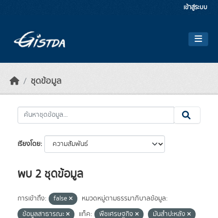
Skip to main content
เข้าสู่ระบบ
ชุดข้อมูล
เรียงโดย
พบ 2 ชุดข้อมูล
การเข้าถึง:
false
หมวดหมู่ตามธรรมาภิบาลข้อมูล:
ข้อมูลสาธารณะ
แท็ค:
พืชเศรษฐกิจ
มันสำปะหลัง