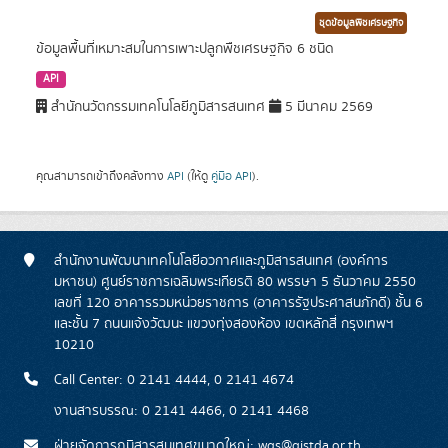
ชุดข้อมูลพืชเศรษฐกิจ
ข้อมูลพื้นที่เหมาะสมในการเพาะปลูกพืชเศรษฐกิจ 6 ชนิด
API
สำนักนวัตกรรมเทคโนโลยีภูมิสารสนเทศ
5 มีนาคม 2569
คุณสามารถเข้าถึงคลังทาง
API
(ให้ดู
คู่มือ API
).
สำนักงานพัฒนาเทคโนโลยีอวกาศและภูมิสารสนเทศ (องค์การ
มหาชน) ศูนย์ราชการเฉลิมพระเกียรติ 80 พรรษา 5 ธันวาคม 2550
เลขที่ 120 อาคารรวมหน่วยราชการ (อาคารรัฐประศาสนภักดี) ชั้น 6
และชั้น 7 ถนนแจ้งวัฒนะ แขวงทุ่งสองห้อง เขตหลักสี่ กรุงเทพฯ
10210
Call Center: 0 2141 4444, 0 2141 4674
งานสารบรรณ: 0 2141 4466, 0 2141 4468
ฝ่ายจัดการภูมิสารสนเทศขนาดใหญ่: wgs@gistda.or.th