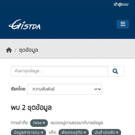
Skip to main content
เข้าสู่ระบบ
ชุดข้อมูล
เรียงโดย
พบ 2 ชุดข้อมูล
การเข้าถึง:
false
หมวดหมู่ตามธรรมาภิบาลข้อมูล:
ข้อมูลสาธารณะ
แท็ค:
พืชเศรษฐกิจ
มันสำปะหลัง