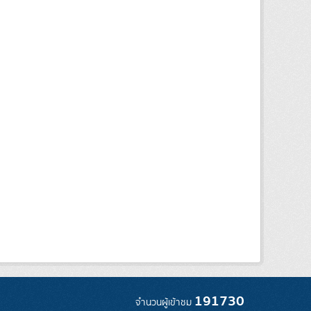
191730
จำนวนผู้เข้าชม