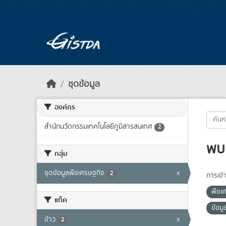
Skip to main content
ชุดข้อมูล
องค์กร
สำนักนวัตกรรมเทคโนโลยีภูมิสารสนเทศ
2
พบ 
กลุ่ม
ชุดข้อมูลพืชเศรษฐกิจ
x
2
การเข้า
พืชเ
แท็ค
ข้อมู
ข้าว
x
2