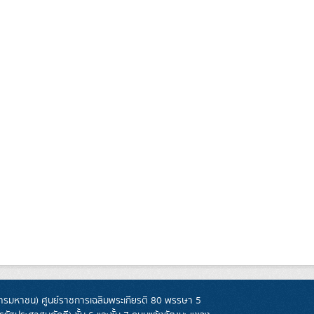
รมหาชน) ศูนย์ราชการเฉลิมพระเกียรติ 80 พรรษา 5