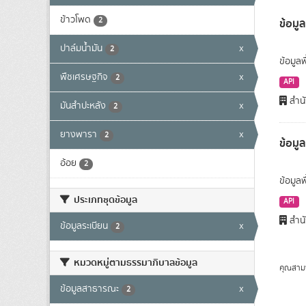
ข้าวโพด
2
ข้อมูล
ปาล์มน้ำมัน
x
2
ข้อมูลพ
พืชเศรษฐกิจ
x
2
API
สำนั
มันสำปะหลัง
x
2
ยางพารา
x
2
ข้อมู
อ้อย
2
ข้อมูล
ประเภทชุดข้อมูล
API
สำนั
ข้อมูลระเบียน
x
2
หมวดหมู่ตามธรรมาภิบาลข้อมูล
คุณสาม
ข้อมูลสาธารณะ
x
2