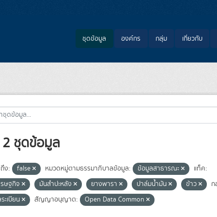
ชุดข้อมูล
องค์กร
กลุ่ม
เกี่ยวกับ
2 ชุดข้อมูล
ถึง:
false
หมวดหมู่ตามธรรมาภิบาลข้อมูล:
ข้อมูลสาธารณะ
แท็ค:
ศรษฐกิจ
มันสำปะหลัง
ยางพารา
ปาล์มน้ำมัน
ข้าว
กล
ลระเบียน
สัญญาอนุญาต:
Open Data Common