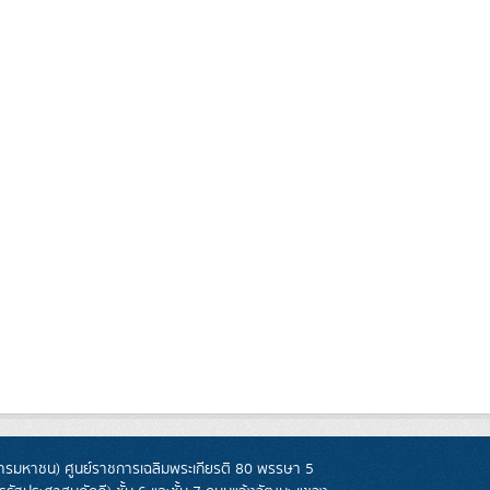
รมหาชน) ศูนย์ราชการเฉลิมพระเกียรติ 80 พรรษา 5