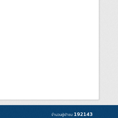
192143
จำนวนผู้เข้าชม