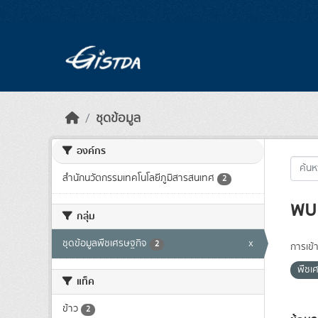
Skip to main content
ชุดข้อมูล
องค์กร
สำนักนวัตกรรมเทคโนโลยีภูมิสารสนเทศ
2
พบ 
กลุ่ม
ชุดข้อมูลพืชเศรษฐกิจ
x
2
การเข้า
พืชเ
แท็ค
ข้าว
2