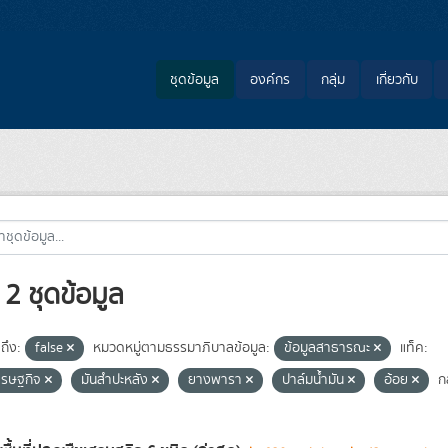
ชุดข้อมูล
องค์กร
กลุ่ม
เกี่ยวกับ
2 ชุดข้อมูล
ถึง:
false
หมวดหมู่ตามธรรมาภิบาลข้อมูล:
ข้อมูลสาธารณะ
แท็ค:
ศรษฐกิจ
มันสำปะหลัง
ยางพารา
ปาล์มน้ำมัน
อ้อย
กล