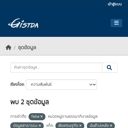
Skip to main content
เข้าสู่ระบบ
ชุดข้อมูล
เรียงโดย
พบ 2 ชุดข้อมูล
การเข้าถึง:
false
หมวดหมู่ตามธรรมาภิบาลข้อมูล:
ข้อมูลสาธารณะ
แท็ค:
พืชเศรษฐกิจ
มันสำปะหลัง