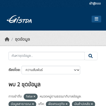
Skip to main content
เข้าสู่ระบบ
ชุดข้อมูล
เรียงโดย
พบ 2 ชุดข้อมูล
การเข้าถึง:
false
หมวดหมู่ตามธรรมาภิบาลข้อมูล:
ข้อมูลสาธารณะ
แท็ค:
พืชเศรษฐกิจ
มันสำปะหลัง