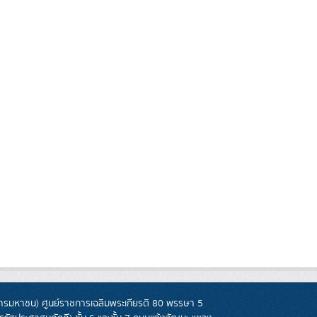
รมหาชน) ศูนย์ราชการเฉลิมพระเกียรติ 80 พรรษา 5