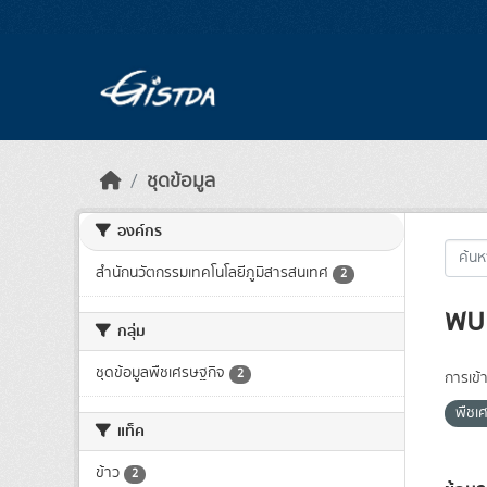
Skip to main content
ชุดข้อมูล
องค์กร
สำนักนวัตกรรมเทคโนโลยีภูมิสารสนเทศ
2
พบ 
กลุ่ม
ชุดข้อมูลพืชเศรษฐกิจ
2
การเข้า
พืชเ
แท็ค
ข้าว
2