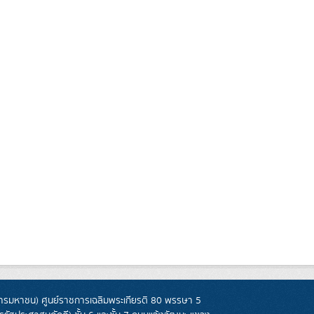
รมหาชน) ศูนย์ราชการเฉลิมพระเกียรติ 80 พรรษา 5