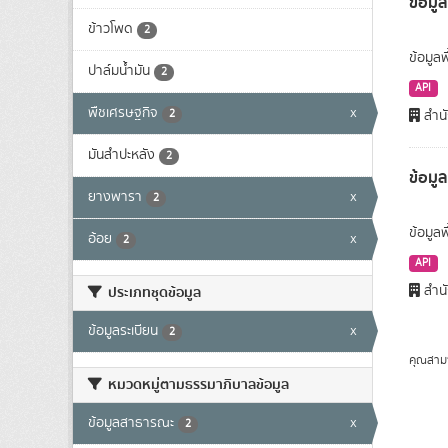
ข้อมูล
ข้าวโพด
2
ข้อมูลพ
ปาล์มน้ำมัน
2
API
พืชเศรษฐกิจ
x
2
สำนั
มันสำปะหลัง
2
ข้อมู
ยางพารา
x
2
ข้อมูล
อ้อย
x
2
API
สำนั
ประเภทชุดข้อมูล
ข้อมูลระเบียน
x
2
คุณสาม
หมวดหมู่ตามธรรมาภิบาลข้อมูล
ข้อมูลสาธารณะ
x
2