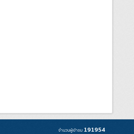
191954
จำนวนผู้เข้าชม