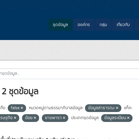
ชุดข้อมูล
องค์กร
กลุ่ม
เกี่ยวกับ
2 ชุดข้อมูล
ถึง:
false
หมวดหมู่ตามธรรมาภิบาลข้อมูล:
ข้อมูลสาธารณะ
แท็ค:
ศรษฐกิจ
อ้อย
ยางพารา
ประเภทชุดข้อมูล:
ข้อมูลระเบียน