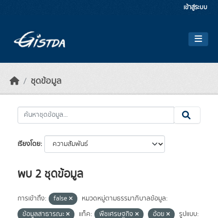
Skip to main content
เข้าสู่ระบบ
ชุดข้อมูล
เรียงโดย
พบ 2 ชุดข้อมูล
การเข้าถึง:
false
หมวดหมู่ตามธรรมาภิบาลข้อมูล:
ข้อมูลสาธารณะ
แท็ค:
พืชเศรษฐกิจ
อ้อย
รูปแบบ: