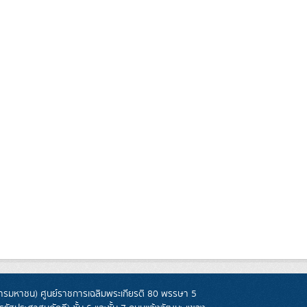
รมหาชน) ศูนย์ราชการเฉลิมพระเกียรติ 80 พรรษา 5