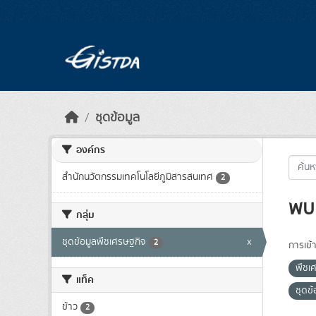
Skip to main content
ชุดข้อมูล
องค์กร
สำนักนวัตกรรมเทคโนโลยีภูมิสารสนเทศ
2
พบ 
กลุ่ม
ชุดข้อมูลพืชเศรษฐกิจ
x
2
การเข้า
พืชเ
แท็ค
ชุดข
ข้าว
2