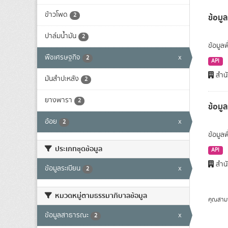
ข้าวโพด
2
ข้อมูล
ปาล์มน้ำมัน
2
ข้อมูลพ
พืชเศรษฐกิจ
x
2
API
สำนั
มันสำปะหลัง
2
ยางพารา
2
ข้อมู
อ้อย
x
2
ข้อมูล
ประเภทชุดข้อมูล
API
สำนั
ข้อมูลระเบียน
x
2
หมวดหมู่ตามธรรมาภิบาลข้อมูล
คุณสาม
ข้อมูลสาธารณะ
x
2