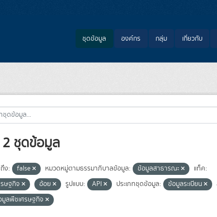
ชุดข้อมูล
องค์กร
กลุ่ม
เกี่ยวกับ
2 ชุดข้อมูล
ถึง:
false
หมวดหมู่ตามธรรมาภิบาลข้อมูล:
ข้อมูลสาธารณะ
แท็ค:
ศรษฐกิจ
อ้อย
รูปแบบ:
API
ประเภทชุดข้อมูล:
ข้อมูลระเบียน
้อมูลพืชเศรษฐกิจ