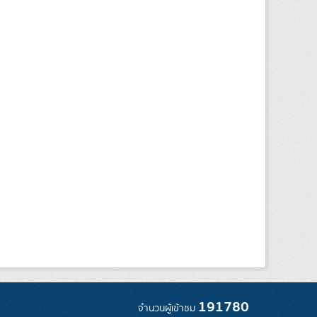
191780
จำนวนผู้เข้าชม