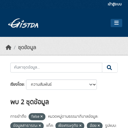
Skip to main content
เข้าสู่ระบบ
ชุดข้อมูล
เรียงโดย
พบ 2 ชุดข้อมูล
การเข้าถึง:
false
หมวดหมู่ตามธรรมาภิบาลข้อมูล:
ข้อมูลสาธารณะ
แท็ค:
พืชเศรษฐกิจ
อ้อย
รูปแบบ: