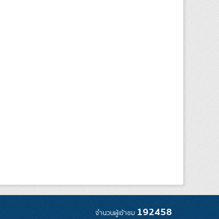
192458
จำนวนผู้เข้าชม