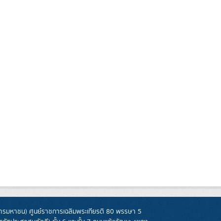
รมหาชน) ศูนย์ราชการเฉลิมพระเกียรติ 80 พรรษา 5