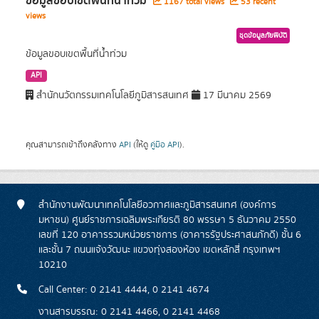
ข้อมูลขอบเขตพื้นที่น้ำท่วม
1167 total views
53 recent
views
ชุดข้อมูลภัยพิบัติ
ข้อมูลขอบเขตพื้นที่น้ำท่วม
API
สำนักนวัตกรรมเทคโนโลยีภูมิสารสนเทศ
17 มีนาคม 2569
คุณสามารถเข้าถึงคลังทาง
API
(ให้ดู
คู่มือ API
).
สำนักงานพัฒนาเทคโนโลยีอวกาศและภูมิสารสนเทศ (องค์การ
มหาชน) ศูนย์ราชการเฉลิมพระเกียรติ 80 พรรษา 5 ธันวาคม 2550
เลขที่ 120 อาคารรวมหน่วยราชการ (อาคารรัฐประศาสนภักดี) ชั้น 6
และชั้น 7 ถนนแจ้งวัฒนะ แขวงทุ่งสองห้อง เขตหลักสี่ กรุงเทพฯ
10210
Call Center: 0 2141 4444, 0 2141 4674
งานสารบรรณ: 0 2141 4466, 0 2141 4468