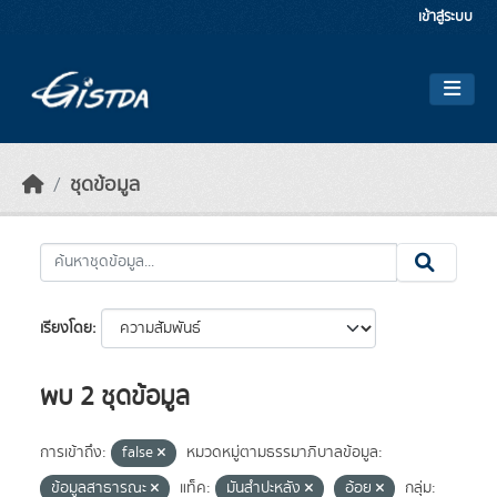
Skip to main content
เข้าสู่ระบบ
ชุดข้อมูล
เรียงโดย
พบ 2 ชุดข้อมูล
การเข้าถึง:
false
หมวดหมู่ตามธรรมาภิบาลข้อมูล:
ข้อมูลสาธารณะ
แท็ค:
มันสำปะหลัง
อ้อย
กลุ่ม: