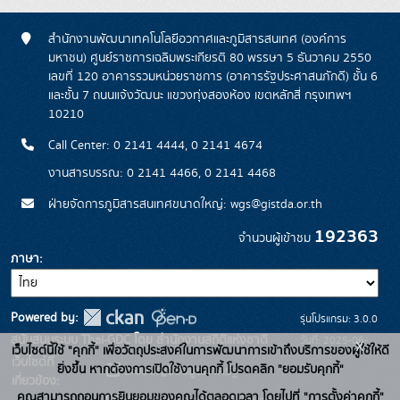
สำนักงานพัฒนาเทคโนโลยีอวกาศและภูมิสารสนเทศ (องค์การ
มหาชน) ศูนย์ราชการเฉลิมพระเกียรติ 80 พรรษา 5 ธันวาคม 2550
เลขที่ 120 อาคารรวมหน่วยราชการ (อาคารรัฐประศาสนภักดี) ชั้น 6
และชั้น 7 ถนนแจ้งวัฒนะ แขวงทุ่งสองห้อง เขตหลักสี่ กรุงเทพฯ
10210
Call Center: 0 2141 4444, 0 2141 4674
งานสารบรรณ: 0 2141 4466, 0 2141 4468
ฝ่ายจัดการภูมิสารสนเทศขนาดใหญ่: wgs@gistda.or.th
192363
จำนวนผู้เข้าชม
ภาษา
Powered by:
รุ่นโปรแกรม: 3.0.0
สนับสนุนระบบ Thai-GDC โดย สำนักงานสถิติแห่งชาติ
วันที่: 2025-06-
x
เว็บไซต์นี้ใช้ "คุกกี้" เพื่อวัตถุประสงค์ในการพัฒนาการเข้าถึงบริการของผู้ใช้ให้ดี
เว็บไซต์ที่
26
ยิ่งขึ้น หากต้องการเปิดใช้งานคุกกี้ โปรดคลิก "ยอมรับคุกกี้"
ระบบบัญชีข้อมูลภาครัฐ
เกี่ยวข้อง:
คุณสามารถถอนการยินยอมของคุณได้ตลอดเวลา โดยไปที่ "การตั้งค่าคุกกี้"