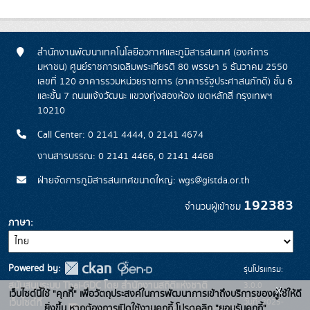
สำนักงานพัฒนาเทคโนโลยีอวกาศและภูมิสารสนเทศ (องค์การ
มหาชน) ศูนย์ราชการเฉลิมพระเกียรติ 80 พรรษา 5 ธันวาคม 2550
เลขที่ 120 อาคารรวมหน่วยราชการ (อาคารรัฐประศาสนภักดี) ชั้น 6
และชั้น 7 ถนนแจ้งวัฒนะ แขวงทุ่งสองห้อง เขตหลักสี่ กรุงเทพฯ
10210
Call Center: 0 2141 4444, 0 2141 4674
งานสารบรรณ: 0 2141 4466, 0 2141 4468
ฝ่ายจัดการภูมิสารสนเทศขนาดใหญ่: wgs@gistda.or.th
192383
จำนวนผู้เข้าชม
ภาษา
Powered by:
รุ่นโปรแกรม:
3.0.0
สนับสนุนระบบ Thai-GDC โดย สำนักงานสถิติแห่งชาติ
x
เว็บไซต์นี้ใช้ "คุกกี้" เพื่อวัตถุประสงค์ในการพัฒนาการเข้าถึงบริการของผู้ใช้ให้ดี
วันที่: 2025-
เว็บไซต์ที่
ยิ่งขึ้น หากต้องการเปิดใช้งานคุกกี้ โปรดคลิก "ยอมรับคุกกี้"