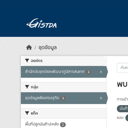
Skip to main content
ชุดข้อมูล
องค์กร
สำนักประยุกต์และพัฒนาภูมิสารสนเทศ
x
1
พบ 
กลุ่ม
ชุดข้อมูลพืชเศรษฐกิจ
x
1
การเข้า
มันส
แท็ค
แบบ:
พื้นที่ปลูกมันสำปะหลัง
1