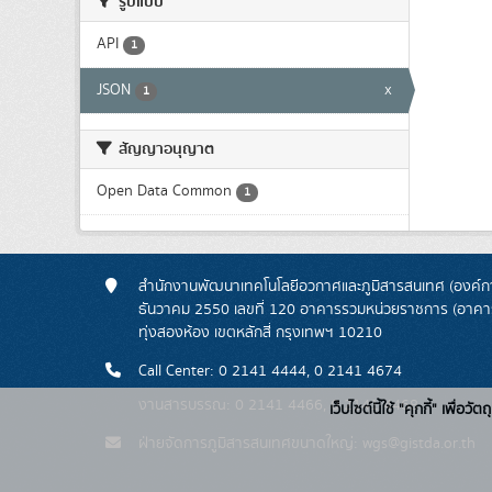
รูปแบบ
API
1
JSON
x
1
สัญญาอนุญาต
Open Data Common
1
สำนักงานพัฒนาเทคโนโลยีอวกาศและภูมิสารสนเทศ (องค์กา
ธันวาคม 2550 เลขที่ 120 อาคารรวมหน่วยราชการ (อาคารรั
ทุ่งสองห้อง เขตหลักสี่ กรุงเทพฯ 10210
Call Center: 0 2141 4444, 0 2141 4674
งานสารบรรณ: 0 2141 4466, 0 2141 4468
เว็บไซต์นี้ใช้ "คุกกี้" เพื
ฝ่ายจัดการภูมิสารสนเทศขนาดใหญ่: wgs@gistda.or.th