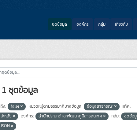
ชุดข้อมูล
องค์กร
กลุ่ม
เกี่ยวกับ
1 ชุดข้อมูล
ถึง:
false
หมวดหมู่ตามธรรมาภิบาลข้อมูล:
ข้อมูลสาธารณะ
แท็ค:
ำปะหลัง
องค์กร:
สำนักประยุกต์และพัฒนาภูมิสารสนเทศ
กลุ่ม:
ชุดข้อ
JSON