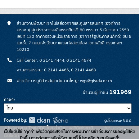
สำนักงานพัฒนาเทคโนโลยีอวกาศและภูมิสารสนเทศ (องค์การ
มหาชน) ศูนย์ราชการเฉลิมพระเกียรติ 80 พรรษา 5 ธันวาคม 2550
เลขที่ 120 อาคารรวมหน่วยราชการ (อาคารรัฐประศาสนภักดี) ชั้น 6
และชั้น 7 ถนนแจ้งวัฒนะ แขวงทุ่งสองห้อง เขตหลักสี่ กรุงเทพฯ
10210
Call Center: 0 2141 4444, 0 2141 4674
งานสารบรรณ: 0 2141 4466, 0 2141 4468
ฝ่ายจัดการภูมิสารสนเทศขนาดใหญ่: wgs@gistda.or.th
191969
จำนวนผู้เข้าชม
ภาษา
Powered by:
รุ่นโปรแกรม: 3.0.0
สนับสนุนระบบ Thai-GDC โดย สำนักงานสถิติแห่งชาติ
วันที่: 2025-06-
x
เว็บไซต์นี้ใช้ "คุกกี้" เพื่อวัตถุประสงค์ในการพัฒนาการเข้าถึงบริการของผู้ใช้ให้ดี
เว็บไซต์ที่
26
ยิ่งขึ้น หากต้องการเปิดใช้งานคุกกี้ โปรดคลิก "ยอมรับคุกกี้"