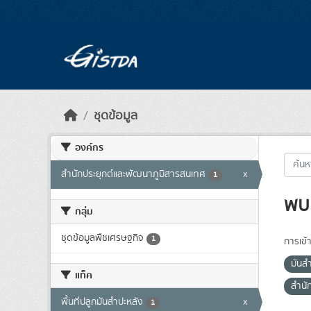
Skip to main content
ชุดข้อมูล
องค์กร
สำนักประยุกต์และพัฒนาภูมิสารสนเทศ
x
1
พบ 
กลุ่ม
ชุดข้อมูลพืชเศรษฐกิจ
1
การเข้า
มันส
แท็ค
สำนั
พื้นที่ปลูกมันสำปะหลัง
x
1