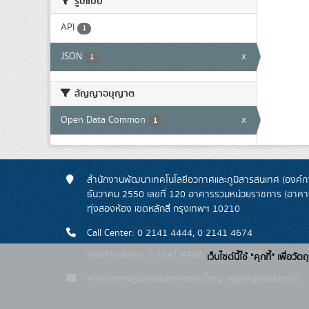
รูปแบบ
API
1
JSON
x
1
สัญญาอนุญาต
Open Data Common
x
1
สำนักงานพัฒนาเทคโนโลยีอวกาศและภูมิสารสนเทศ (องค์กา
ธันวาคม 2550 เลขที่ 120 อาคารรวมหน่วยราชการ (อาคารรั
ทุ่งสองห้อง เขตหลักสี่ กรุงเทพฯ 10210
Call Center: 0 2141 4444, 0 2141 4674
งานสารบรรณ: 0 2141 4466, 0 2141 4468
เว็บไซต์นี้ใช้ "คุกกี้" เพื
ฝ่ายจัดการภูมิสารสนเทศขนาดใหญ่: wgs@gistda.or.th