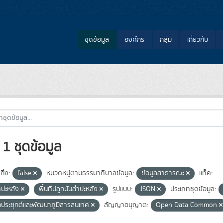
ชุดข้อมูล
องค์กร
กลุ่ม
เกี่ยวกับ
1 ชุดข้อมูล
ถึง:
false
หมวดหมู่ตามธรรมาภิบาลข้อมูล:
ข้อมูลสาธารณะ
แท็ค:
ำปะหลัง
พื้นที่ปลูกมันสำปะหลัง
รูปแบบ:
JSON
ประเภทชุดข้อมูล:
กประยุกต์และพัฒนาภูมิสารสนเทศ
สัญญาอนุญาต:
Open Data Common