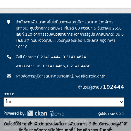
สำนักงานพัฒนาเทคโนโลยีอวกาศและภูมิสารสนเทศ (องค์การ
มหาชน) ศูนย์ราชการเฉลิมพระเกียรติ 80 พรรษา 5 ธันวาคม 2550
เลขที่ 120 อาคารรวมหน่วยราชการ (อาคารรัฐประศาสนภักดี) ชั้น 6
และชั้น 7 ถนนแจ้งวัฒนะ แขวงทุ่งสองห้อง เขตหลักสี่ กรุงเทพฯ
10210
Call Center: 0 2141 4444, 0 2141 4674
งานสารบรรณ: 0 2141 4466, 0 2141 4468
ฝ่ายจัดการภูมิสารสนเทศขนาดใหญ่: wgs@gistda.or.th
192444
จำนวนผู้เข้าชม
ภาษา
Powered by:
รุ่นโปรแกรม: 3.0.0
สนับสนุนระบบ Thai-GDC โดย สำนักงานสถิติแห่งชาติ
วันที่: 2025-06-
x
เว็บไซต์นี้ใช้ "คุกกี้" เพื่อวัตถุประสงค์ในการพัฒนาการเข้าถึงบริการของผู้ใช้ให้ดี
เว็บไซต์ที่
26
ยิ่งขึ้น หากต้องการเปิดใช้งานคุกกี้ โปรดคลิก "ยอมรับคุกกี้"