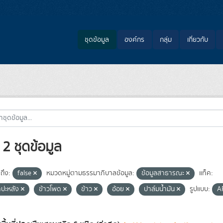
ชุดข้อมูล
องค์กร
กลุ่ม
เกี่ยวกับ
2 ชุดข้อมูล
ถึง:
false
หมวดหมู่ตามธรรมาภิบาลข้อมูล:
ข้อมูลสาธารณะ
แท็ค:
ำปะหลัง
ข้าวโพด
ข้าว
อ้อย
ปาล์มน้ำมัน
รูปแบบ:
A