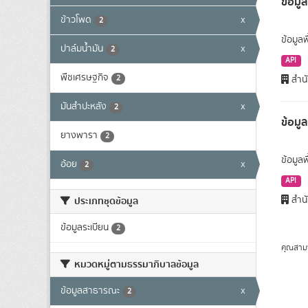
ข้อมูล
ข้าวโพด
x
2
ข้อมูลพ
ปาล์มน้ำมัน
x
2
API
พืชเศรษฐกิจ
2
สำนั
มันสำปะหลัง
x
2
ข้อมู
ยางพารา
2
ข้อมูล
อ้อย
x
2
API
สำนั
ประเภทชุดข้อมูล
ข้อมูลระเบียน
2
คุณสาม
หมวดหมู่ตามธรรมาภิบาลข้อมูล
ข้อมูลสาธารณะ
x
2