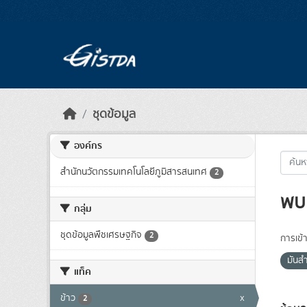
Skip to main content
ชุดข้อมูล
องค์กร
สำนักนวัตกรรมเทคโนโลยีภูมิสารสนเทศ
2
พบ 
กลุ่ม
ชุดข้อมูลพืชเศรษฐกิจ
2
การเข้า
มันส
แท็ค
ข้าว
x
2