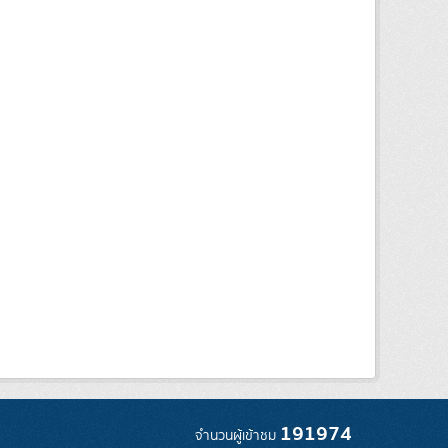
191974
จำนวนผู้เข้าชม