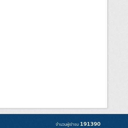
191390
จำนวนผู้เข้าชม