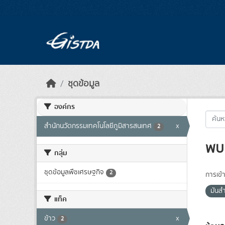
Skip to main content
ชุดข้อมูล
องค์กร
สำนักนวัตกรรมเทคโนโลยีภูมิสารสนเทศ
x
2
พบ 
กลุ่ม
ชุดข้อมูลพืชเศรษฐกิจ
2
การเข้า
มันส
แท็ค
ข้าว
x
2