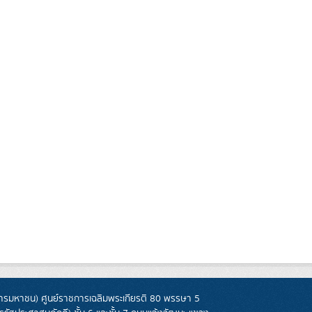
รมหาชน) ศูนย์ราชการเฉลิมพระเกียรติ 80 พรรษา 5