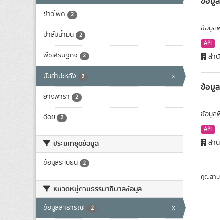
ข้อมูล
ข้าวโพด
2
ข้อมูลพ
ปาล์มน้ำมัน
2
API
พืชเศรษฐกิจ
2
สำนั
มันสำปะหลัง
x
2
ข้อมู
ยางพารา
2
ข้อมูล
อ้อย
2
API
สำนั
ประเภทชุดข้อมูล
ข้อมูลระเบียน
2
คุณสาม
หมวดหมู่ตามธรรมาภิบาลข้อมูล
ข้อมูลสาธารณะ
x
2