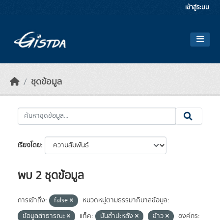
Skip to main content
เข้าสู่ระบบ
ชุดข้อมูล
เรียงโดย
พบ 2 ชุดข้อมูล
การเข้าถึง:
false
หมวดหมู่ตามธรรมาภิบาลข้อมูล:
ข้อมูลสาธารณะ
แท็ค:
มันสำปะหลัง
ข้าว
องค์กร: