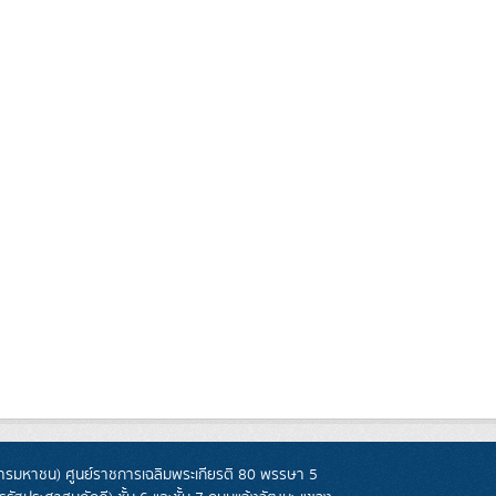
รมหาชน) ศูนย์ราชการเฉลิมพระเกียรติ 80 พรรษา 5