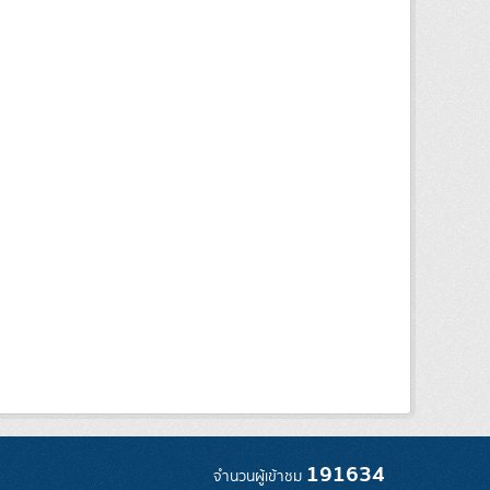
191634
จำนวนผู้เข้าชม