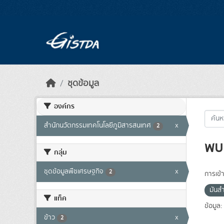
Skip to main content
ชุดข้อมูล
องค์กร
สำนักนวัตกรรมเทคโนโลยีภูมิสารสนเทศ
x
2
พบ 
กลุ่ม
ชุดข้อมูลพืชเศรษฐกิจ
x
2
การเข้า
มันส
แท็ค
ข้อมูล:
ข้าว
x
2