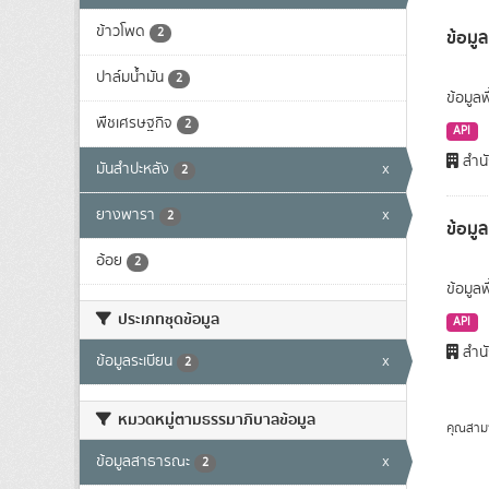
ข้าวโพด
2
ข้อมูล
ปาล์มน้ำมัน
2
ข้อมูลพ
พืชเศรษฐกิจ
2
API
สำนั
มันสำปะหลัง
x
2
ยางพารา
x
2
ข้อมู
อ้อย
2
ข้อมูล
ประเภทชุดข้อมูล
API
สำนั
ข้อมูลระเบียน
x
2
หมวดหมู่ตามธรรมาภิบาลข้อมูล
คุณสาม
ข้อมูลสาธารณะ
x
2