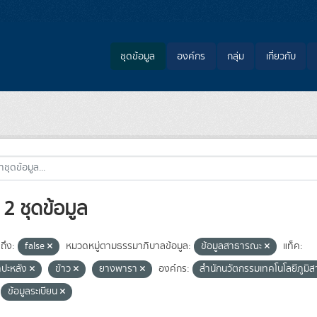
ชุดข้อมูล
องค์กร
กลุ่ม
เกี่ยวกับ
2 ชุดข้อมูล
ถึง:
false
หมวดหมู่ตามธรรมาภิบาลข้อมูล:
ข้อมูลสาธารณะ
แท็ค:
ำปะหลัง
ข้าว
ยางพารา
องค์กร:
สำนักนวัตกรรมเทคโนโลยีภูม
ข้อมูลระเบียน