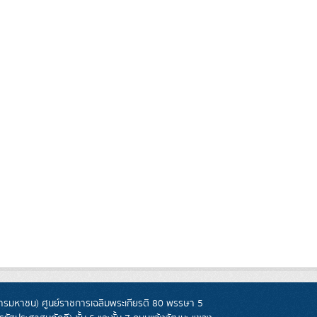
รมหาชน) ศูนย์ราชการเฉลิมพระเกียรติ 80 พรรษา 5