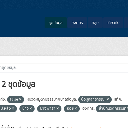
ชุดข้อมูล
องค์กร
กลุ่ม
เกี่ยวกับ
2 ชุดข้อมูล
ถึง:
false
หมวดหมู่ตามธรรมาภิบาลข้อมูล:
ข้อมูลสาธารณะ
แท็ค:
ำปะหลัง
ข้าว
ยางพารา
อ้อย
องค์กร:
สำนักนวัตกรรมเท