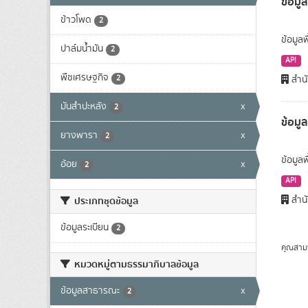
ข้อมูล
ข้าวโพด
2
ข้อมูลพ
ปาล์มน้ำมัน
2
API
พืชเศรษฐกิจ
2
สำนั
มันสำปะหลัง
x
2
ข้อมู
ยางพารา
x
2
ข้อมูล
อ้อย
x
2
API
สำนั
ประเภทชุดข้อมูล
ข้อมูลระเบียน
2
คุณสาม
หมวดหมู่ตามธรรมาภิบาลข้อมูล
ข้อมูลสาธารณะ
x
2