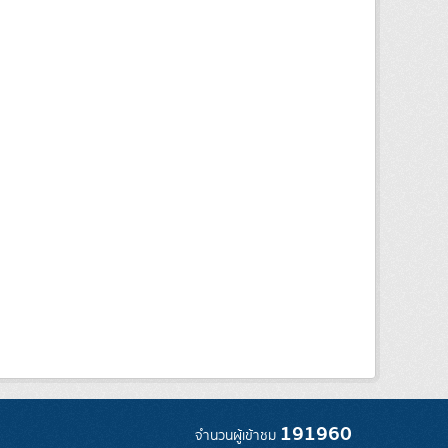
191960
จำนวนผู้เข้าชม