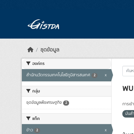
Skip to main content
ชุดข้อมูล
องค์กร
สำนักนวัตกรรมเทคโนโลยีภูมิสารสนเทศ
x
2
พบ 
กลุ่ม
ชุดข้อมูลพืชเศรษฐกิจ
2
การเข้า
มันส
แท็ค
ข้าว
x
2