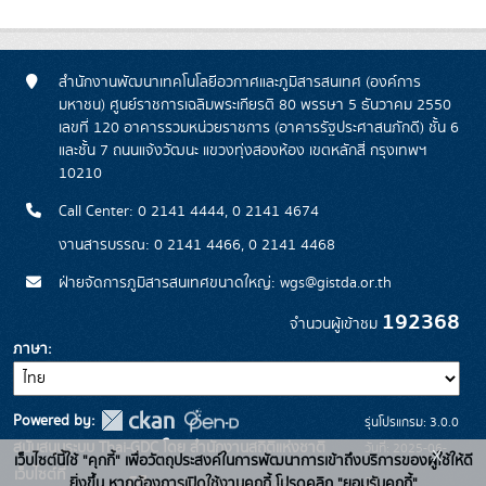
สำนักงานพัฒนาเทคโนโลยีอวกาศและภูมิสารสนเทศ (องค์การ
มหาชน) ศูนย์ราชการเฉลิมพระเกียรติ 80 พรรษา 5 ธันวาคม 2550
เลขที่ 120 อาคารรวมหน่วยราชการ (อาคารรัฐประศาสนภักดี) ชั้น 6
และชั้น 7 ถนนแจ้งวัฒนะ แขวงทุ่งสองห้อง เขตหลักสี่ กรุงเทพฯ
10210
Call Center: 0 2141 4444, 0 2141 4674
งานสารบรรณ: 0 2141 4466, 0 2141 4468
ฝ่ายจัดการภูมิสารสนเทศขนาดใหญ่: wgs@gistda.or.th
192368
จำนวนผู้เข้าชม
ภาษา
Powered by:
รุ่นโปรแกรม: 3.0.0
สนับสนุนระบบ Thai-GDC โดย สำนักงานสถิติแห่งชาติ
วันที่: 2025-06-
x
เว็บไซต์นี้ใช้ "คุกกี้" เพื่อวัตถุประสงค์ในการพัฒนาการเข้าถึงบริการของผู้ใช้ให้ดี
เว็บไซต์ที่
26
ยิ่งขึ้น หากต้องการเปิดใช้งานคุกกี้ โปรดคลิก "ยอมรับคุกกี้"