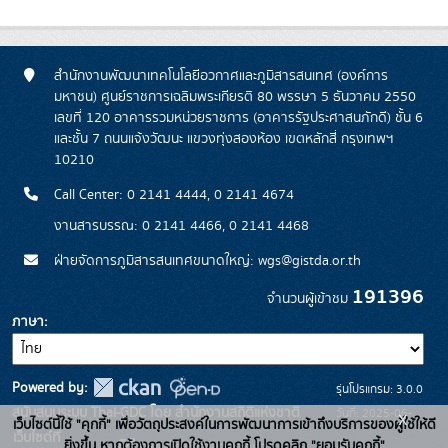
สำนักงานพัฒนาเทคโนโลยีอวกาศและภูมิสารสนเทศ (องค์การ
มหาชน) ศูนย์ราชการเฉลิมพระเกียรติ 80 พรรษา 5 ธันวาคม 2550
เลขที่ 120 อาคารรวมหน่วยราชการ (อาคารรัฐประศาสนภักดี) ชั้น 6
และชั้น 7 ถนนแจ้งวัฒนะ แขวงทุ่งสองห้อง เขตหลักสี่ กรุงเทพฯ
10210
Call Center: 0 2141 4444, 0 2141 4674
งานสารบรรณ: 0 2141 4466, 0 2141 4468
ฝ่ายจัดการภูมิสารสนเทศขนาดใหญ่: wgs@gistda.or.th
191396
จำนวนผู้เข้าชม
ภาษา
Powered by:
รุ่นโปรแกรม: 3.0.0
สนับสนุนระบบ Thai-GDC โดย สำนักงานสถิติแห่งชาติ
วันที่: 2025-06-
x
เว็บไซต์นี้ใช้ "คุกกี้" เพื่อวัตถุประสงค์ในการพัฒนาการเข้าถึงบริการของผู้ใช้ให้ดี
เว็บไซต์ที่
26
ยิ่งขึ้น หากต้องการเปิดใช้งานคุกกี้ โปรดคลิก "ยอมรับคุกกี้"