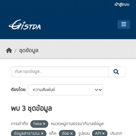
Skip to main content
เข้าสู่ระบบ
ชุดข้อมูล
เรียงโดย
พบ 3 ชุดข้อมูล
การเข้าถึง:
false
หมวดหมู่ตามธรรมาภิบาลข้อมูล:
ข้อมูลสาธารณะ
แท็ค:
อ้อย
รูปแบบ:
API
ประเภท