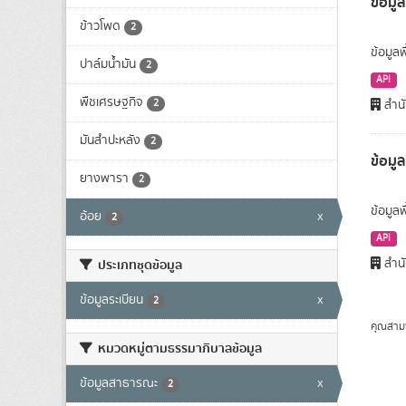
ข้อมูล
ข้าวโพด
2
ข้อมูลพ
ปาล์มน้ำมัน
2
API
พืชเศรษฐกิจ
2
สำนั
มันสำปะหลัง
2
ข้อมู
ยางพารา
2
ข้อมูล
อ้อย
x
2
API
สำนั
ประเภทชุดข้อมูล
ข้อมูลระเบียน
x
2
คุณสาม
หมวดหมู่ตามธรรมาภิบาลข้อมูล
ข้อมูลสาธารณะ
x
2