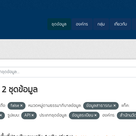
ชุดข้อมูล
องค์กร
กลุ่ม
เกี่ยวกับ
2 ชุดข้อมูล
ถึง:
false
หมวดหมู่ตามธรรมาภิบาลข้อมูล:
ข้อมูลสาธารณะ
แท็ค:
รูปแบบ:
API
ประเภทชุดข้อมูล:
ข้อมูลระเบียน
องค์กร:
สำนักนวั