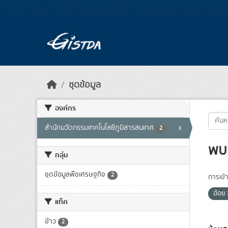
Skip to main content
ชุดข้อมูล
องค์กร
สำนักนวัตกรรมเทคโนโลยีภูมิสารสนเทศ
x
2
พบ 
กลุ่ม
ชุดข้อมูลพืชเศรษฐกิจ
2
การเข้า
อ้อย
แท็ค
ข้าว
2