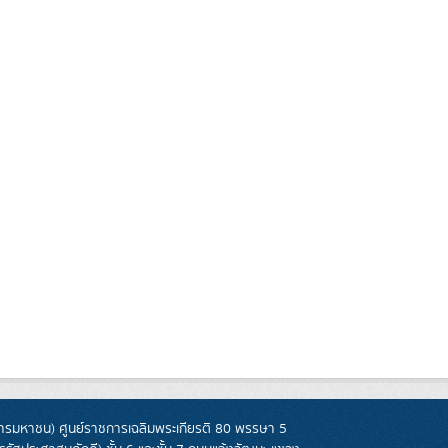
รมหาชน) ศูนย์ราชการเฉลิมพระเกียรติ 80 พรรษา 5