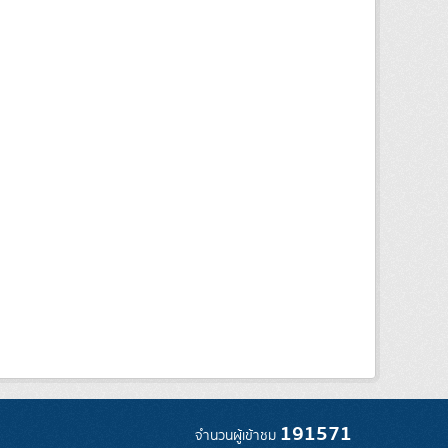
191571
จำนวนผู้เข้าชม