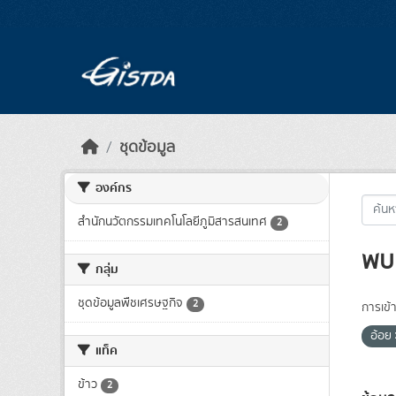
Skip to main content
ชุดข้อมูล
องค์กร
สำนักนวัตกรรมเทคโนโลยีภูมิสารสนเทศ
2
พบ 
กลุ่ม
ชุดข้อมูลพืชเศรษฐกิจ
2
การเข้า
อ้อย
แท็ค
ข้าว
2