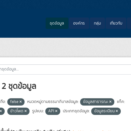
ชุดข้อมูล
องค์กร
กลุ่ม
เกี่ยวกับ
2 ชุดข้อมูล
ถึง:
false
หมวดหมู่ตามธรรมาภิบาลข้อมูล:
ข้อมูลสาธารณะ
แท็ค:
ข้าวโพด
รูปแบบ:
API
ประเภทชุดข้อมูล:
ข้อมูลระเบียน