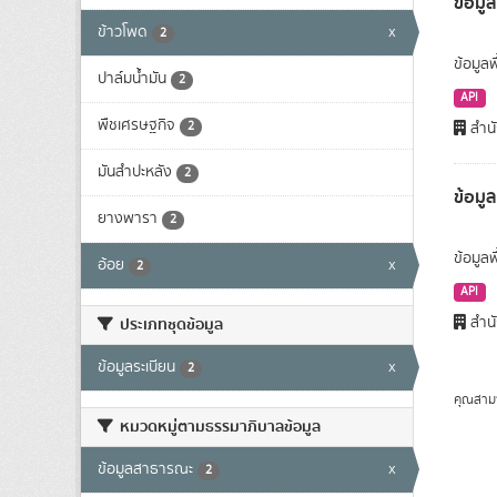
ข้อมูล
ข้าวโพด
x
2
ข้อมูลพ
ปาล์มน้ำมัน
2
API
พืชเศรษฐกิจ
2
สำนั
มันสำปะหลัง
2
ข้อมู
ยางพารา
2
ข้อมูล
อ้อย
x
2
API
สำนั
ประเภทชุดข้อมูล
ข้อมูลระเบียน
x
2
คุณสาม
หมวดหมู่ตามธรรมาภิบาลข้อมูล
ข้อมูลสาธารณะ
x
2