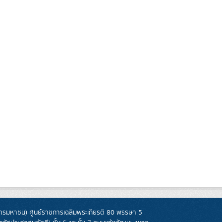
รมหาชน) ศูนย์ราชการเฉลิมพระเกียรติ 80 พรรษา 5