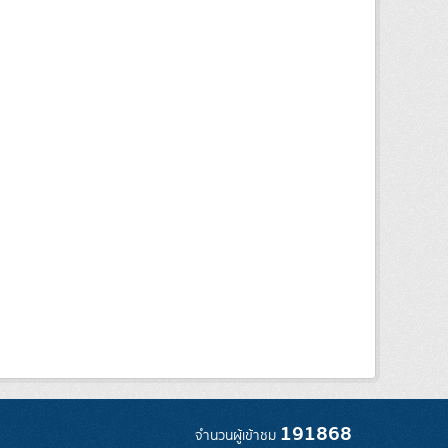
191868
จำนวนผู้เข้าชม