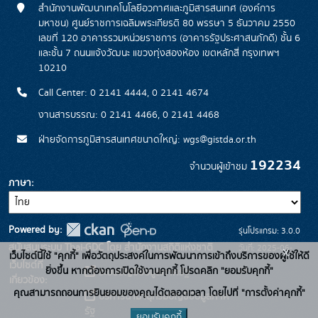
สำนักงานพัฒนาเทคโนโลยีอวกาศและภูมิสารสนเทศ (องค์การ
มหาชน) ศูนย์ราชการเฉลิมพระเกียรติ 80 พรรษา 5 ธันวาคม 2550
เลขที่ 120 อาคารรวมหน่วยราชการ (อาคารรัฐประศาสนภักดี) ชั้น 6
และชั้น 7 ถนนแจ้งวัฒนะ แขวงทุ่งสองห้อง เขตหลักสี่ กรุงเทพฯ
10210
Call Center: 0 2141 4444, 0 2141 4674
งานสารบรรณ: 0 2141 4466, 0 2141 4468
ฝ่ายจัดการภูมิสารสนเทศขนาดใหญ่: wgs@gistda.or.th
192234
จำนวนผู้เข้าชม
ภาษา
Powered by:
รุ่นโปรแกรม: 3.0.0
สนับสนุนระบบ Thai-GDC โดย สำนักงานสถิติแห่งชาติ
วันที่: 2025-06-
x
เว็บไซต์นี้ใช้ "คุกกี้" เพื่อวัตถุประสงค์ในการพัฒนาการเข้าถึงบริการของผู้ใช้ให้ดี
เว็บไซต์ที่
26
ยิ่งขึ้น หากต้องการเปิดใช้งานคุกกี้ โปรดคลิก "ยอมรับคุกกี้"
ระบบบัญชีข้อมูลภาครัฐ
เกี่ยวข้อง:
คุณสามารถถอนการยินยอมของคุณได้ตลอดเวลา โดยไปที่ "การตั้งค่าคุกกี้"
บริการนามานุกรมบัญชีข้อมูลภาค
รัฐ
ยอมรับคุกกี้