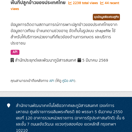
พื้นที่ปลูกข้าวของประเทศไทย
2238 total views
44 recent
views
ชุดข้อมูลพืชเศรษฐกิจ
ข้อมูลการติดตามสถานการณ์การเพาะปลูกข้าวของประเทศไทยจาก
ข้อมูลดาวเทียม จำแนกตามช่วงอายุ จัดเก็บในรูปแบบ shapefile ใช้
สำหรับให้บริการหน่วยงานที่เกี่ยวข้องด้านการเกษตร และบริการ
ประชาชน
API
สำนักประยุกต์และพัฒนาภูมิสารสนเทศ
5 มีนาคม 2569
คุณสามารถเข้าถึงคลังทาง
API
(ให้ดู
คู่มือ API
).
สำนักงานพัฒนาเทคโนโลยีอวกาศและภูมิสารสนเทศ (องค์การ
มหาชน) ศูนย์ราชการเฉลิมพระเกียรติ 80 พรรษา 5 ธันวาคม 2550
เลขที่ 120 อาคารรวมหน่วยราชการ (อาคารรัฐประศาสนภักดี) ชั้น 6
และชั้น 7 ถนนแจ้งวัฒนะ แขวงทุ่งสองห้อง เขตหลักสี่ กรุงเทพฯ
10210