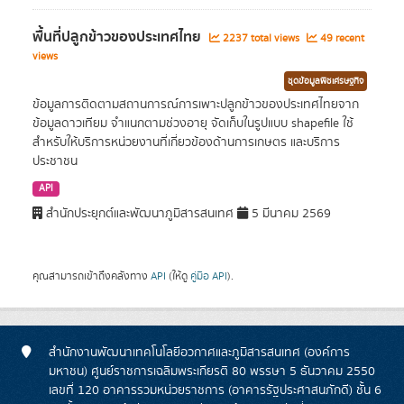
พื้นที่ปลูกข้าวของประเทศไทย
2237 total views
49 recent
views
ชุดข้อมูลพืชเศรษฐกิจ
ข้อมูลการติดตามสถานการณ์การเพาะปลูกข้าวของประเทศไทยจาก
ข้อมูลดาวเทียม จำแนกตามช่วงอายุ จัดเก็บในรูปแบบ shapefile ใช้
สำหรับให้บริการหน่วยงานที่เกี่ยวข้องด้านการเกษตร และบริการ
ประชาชน
API
สำนักประยุกต์และพัฒนาภูมิสารสนเทศ
5 มีนาคม 2569
คุณสามารถเข้าถึงคลังทาง
API
(ให้ดู
คู่มือ API
).
สำนักงานพัฒนาเทคโนโลยีอวกาศและภูมิสารสนเทศ (องค์การ
มหาชน) ศูนย์ราชการเฉลิมพระเกียรติ 80 พรรษา 5 ธันวาคม 2550
เลขที่ 120 อาคารรวมหน่วยราชการ (อาคารรัฐประศาสนภักดี) ชั้น 6