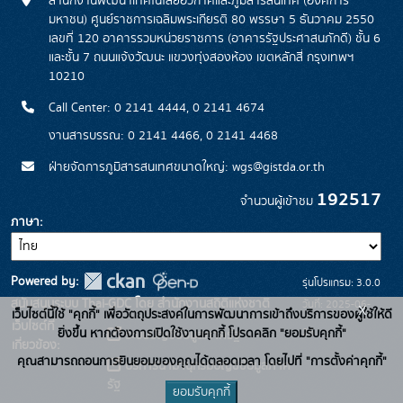
สำนักงานพัฒนาเทคโนโลยีอวกาศและภูมิสารสนเทศ (องค์การ
มหาชน) ศูนย์ราชการเฉลิมพระเกียรติ 80 พรรษา 5 ธันวาคม 2550
เลขที่ 120 อาคารรวมหน่วยราชการ (อาคารรัฐประศาสนภักดี) ชั้น 6
และชั้น 7 ถนนแจ้งวัฒนะ แขวงทุ่งสองห้อง เขตหลักสี่ กรุงเทพฯ
10210
Call Center: 0 2141 4444, 0 2141 4674
งานสารบรรณ: 0 2141 4466, 0 2141 4468
ฝ่ายจัดการภูมิสารสนเทศขนาดใหญ่: wgs@gistda.or.th
192517
จำนวนผู้เข้าชม
ภาษา
Powered by:
รุ่นโปรแกรม: 3.0.0
สนับสนุนระบบ Thai-GDC โดย สำนักงานสถิติแห่งชาติ
วันที่: 2025-06-
x
เว็บไซต์นี้ใช้ "คุกกี้" เพื่อวัตถุประสงค์ในการพัฒนาการเข้าถึงบริการของผู้ใช้ให้ดี
เว็บไซต์ที่
26
ยิ่งขึ้น หากต้องการเปิดใช้งานคุกกี้ โปรดคลิก "ยอมรับคุกกี้"
ระบบบัญชีข้อมูลภาครัฐ
เกี่ยวข้อง:
คุณสามารถถอนการยินยอมของคุณได้ตลอดเวลา โดยไปที่ "การตั้งค่าคุกกี้"
บริการนามานุกรมบัญชีข้อมูลภาค
รัฐ
ยอมรับคุกกี้