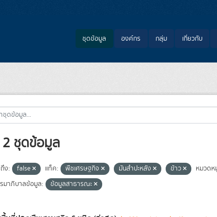
ชุดข้อมูล
องค์กร
กลุ่ม
เกี่ยวกับ
2 ชุดข้อมูล
ถึง:
false
แท็ค:
พืชเศรษฐกิจ
มันสำปะหลัง
ข้าว
หมวดหมู
มาภิบาลข้อมูล:
ข้อมูลสาธารณะ