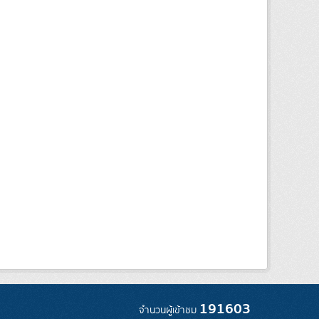
191603
จำนวนผู้เข้าชม