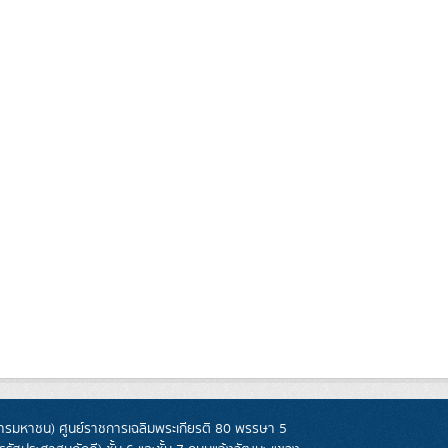
รมหาชน) ศูนย์ราชการเฉลิมพระเกียรติ 80 พรรษา 5