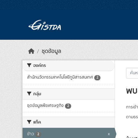
Skip to main content
ชุดข้อมูล
องค์กร
สำนักนวัตกรรมเทคโนโลยีภูมิสารสนเทศ
2
พบ 
กลุ่ม
ชุดข้อมูลพืชเศรษฐกิจ
2
การเข้า
ตามธรร
แท็ค
ข้าว
x
2