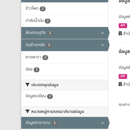
ข้อมูล
ข้าวโพด
2
ข้อมูลพ
ปาล์มน้ำมัน
2
API
พืชเศรษฐกิจ
x
2
สำนั
มันสำปะหลัง
x
2
ข้อมู
ยางพารา
2
ข้อมูล
อ้อย
2
API
สำนั
ประเภทชุดข้อมูล
ข้อมูลระเบียน
2
คุณสาม
หมวดหมู่ตามธรรมาภิบาลข้อมูล
ข้อมูลสาธารณะ
x
2