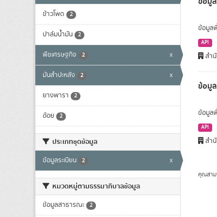
ข้อมูล
ข้าวโพด
2
ข้อมูลพ
ปาล์มน้ำมัน
2
API
พืชเศรษฐกิจ
x
2
สำนั
มันสำปะหลัง
x
2
ข้อมู
ยางพารา
2
ข้อมูล
อ้อย
2
API
สำนั
ประเภทชุดข้อมูล
ข้อมูลระเบียน
x
2
คุณสาม
หมวดหมู่ตามธรรมาภิบาลข้อมูล
ข้อมูลสาธารณะ
2