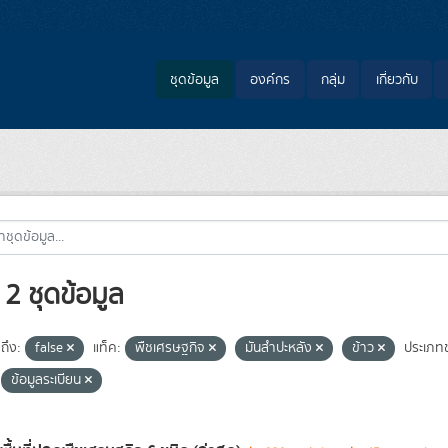
ชุดข้อมูล
องค์กร
กลุ่ม
เกี่ยวกับ
2 ชุดข้อมูล
ถึง:
false
แท็ค:
พืชเศรษฐกิจ
มันสำปะหลัง
ข้าว
ประเภทช
ข้อมูลระเบียน