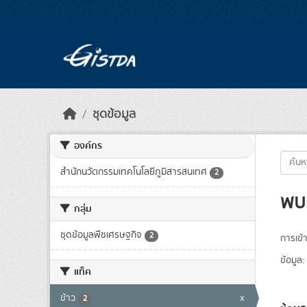
Skip to main content
ชุดข้อมูล
องค์กร
สำนักนวัตกรรมเทคโนโลยีภูมิสารสนเทศ
2
พบ 
กลุ่ม
ชุดข้อมูลพืชเศรษฐกิจ
2
การเข้า
ข้อมูล:
แท็ค
ข้าว
x
2