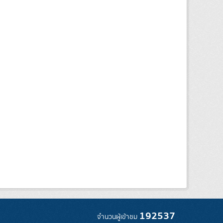
192537
จำนวนผู้เข้าชม