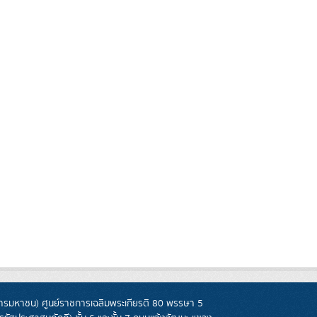
รมหาชน) ศูนย์ราชการเฉลิมพระเกียรติ 80 พรรษา 5