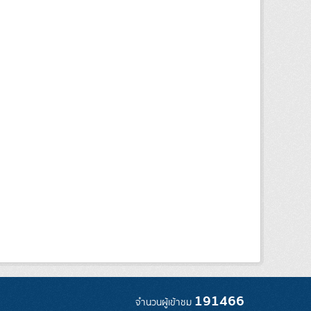
191466
จำนวนผู้เข้าชม