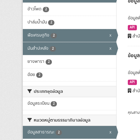
ข้อมูล
ข้าวโพด
2
ข้อมูลพ
ปาล์มน้ำมัน
2
API
พืชเศรษฐกิจ
x
2
สำนั
มันสำปะหลัง
x
2
ข้อมู
ยางพารา
2
ข้อมูล
อ้อย
2
API
สำนั
ประเภทชุดข้อมูล
ข้อมูลระเบียน
2
คุณสาม
หมวดหมู่ตามธรรมาภิบาลข้อมูล
ข้อมูลสาธารณะ
x
2