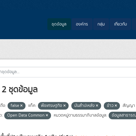
ชุดข้อมูล
องค์กร
กลุ่ม
เกี่ยวกับ
2 ชุดข้อมูล
ถึง:
false
แท็ค:
พืชเศรษฐกิจ
มันสำปะหลัง
ข้าว
สัญญา
ต:
Open Data Common
หมวดหมู่ตามธรรมาภิบาลข้อมูล:
ข้อมูลสาธาร