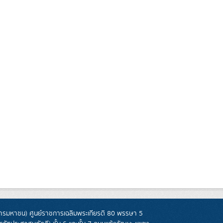
รมหาชน) ศูนย์ราชการเฉลิมพระเกียรติ 80 พรรษา 5