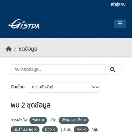
Skip to main content
เข้าสู่ระบบ
ชุดข้อมูล
เรียงโดย
พบ 2 ชุดข้อมูล
การเข้าถึง:
false
แท็ค:
พืชเศรษฐกิจ
มันสำปะหลัง
ข้าว
รูปแบบ:
API
กลุ่ม: