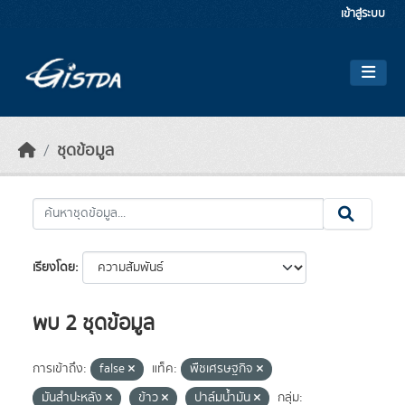
Skip to main content
เข้าสู่ระบบ
ชุดข้อมูล
เรียงโดย
พบ 2 ชุดข้อมูล
การเข้าถึง:
false
แท็ค:
พืชเศรษฐกิจ
มันสำปะหลัง
ข้าว
ปาล์มน้ำมัน
กลุ่ม: