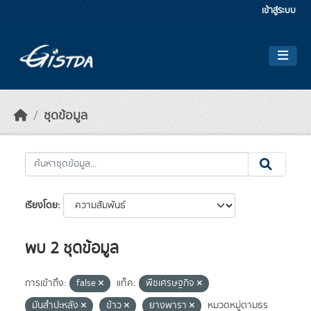
Skip to main content
เข้าสู่ระบบ
ชุดข้อมูล
เรียงโดย
พบ 2 ชุดข้อมูล
การเข้าถึง:
false
แท็ค:
พืชเศรษฐกิจ
มันสำปะหลัง
ข้าว
ยางพารา
หมวดหมู่ตามธร